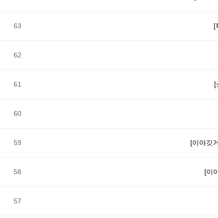
63
62
61
60
59
[이야깃
58
[이
57