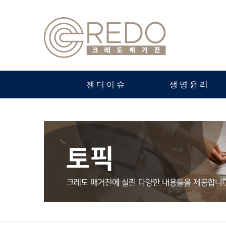
젠더이슈
생명윤리