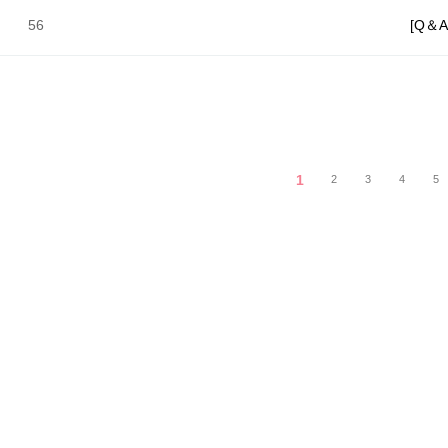
56
[Q＆
1
2
3
4
5