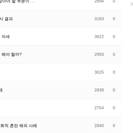
알아야 할 부분이 …
2894
0
조사 결과
3183
0
 자세
3622
0
 해야 할까?
2993
0
3025
0
때
2839
0
2754
0
사회적 혼란 해외 사례
2840
0