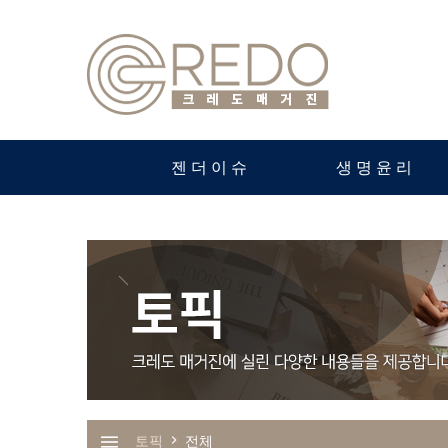
젠더이슈
생명윤리
토픽
전체