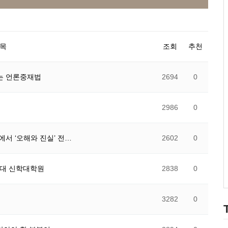
목
조회
추천
이는 언론중재법
2694
0
2986
0
서 ‘오해와 진실’ 전…
2602
0
한신대 신학대학원
2838
0
3282
0